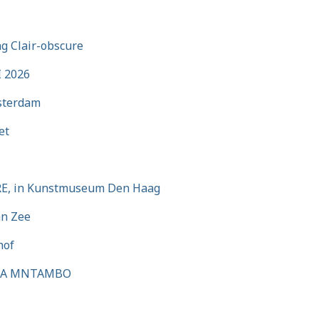
ng Clair-obscure
I 2026
msterdam
et
RE, in Kunstmuseum Den Haag
an Zee
hof
PHA MNTAMBO