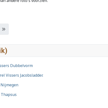
an andere foto's voorzien.
ik)
Vissers Dubbelvorm
el Vissers Jacobsladder.
n Nijmegen
m Thapsus