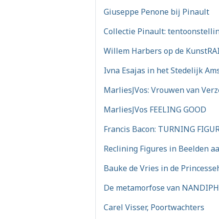
Giuseppe Penone bij Pinault
Collectie Pinault: tentoonstelli
Willem Harbers op de KunstRA
Ivna Esajas in het Stedelijk A
MarliesJVos: Vrouwen van Verz
MarliesJVos FEELING GOOD
Francis Bacon: TURNING FIGU
Reclining Figures in Beelden a
Bauke de Vries in de Princesse
De metamorfose van NANDI
Carel Visser, Poortwachters