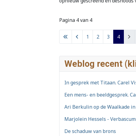
opnieuw gescreend en desnoods v
Pagina 4 van 4
1
2
3
4
Weblog recent (kl
In gesprek met Titaan. Carel 
Een mens- en beeldgesprek. Car
Ari Berkulin op de Waalkade i
Marjolein Hessels - Verbascu
De schaduw van brons