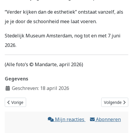
“Verder kijken dan de esthetiek” ontstaat vanzelf, als
je je door de schoonheid mee laat voeren.
Stedelijk Museum Amsterdam, nog tot en met 7 juni
2026.
(Alle foto’s © Mandarte, april 2026)
Gegevens
Geschreven: 18 april 2026
Vorig artikel: Willem Harbers op de KunstRAI 2026
Volgende artike
Vorige
Volgende
Mijn reacties
Abonneren